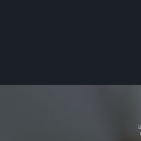
Плетене моноволокно з 100%
Забезпечує відмінне закриття
Забезпечує мінімальне натягу
Мінімально інвазивний, швид
Завдяки великим порам проц
Щ