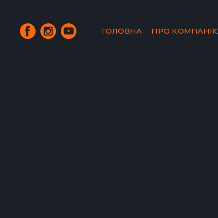
ГОЛОВНА
ПРО КОМПАНІ
Виробник: Duzey Medical
Країна виробник: Туреччина/Франція
Матеріал: поліпропілен