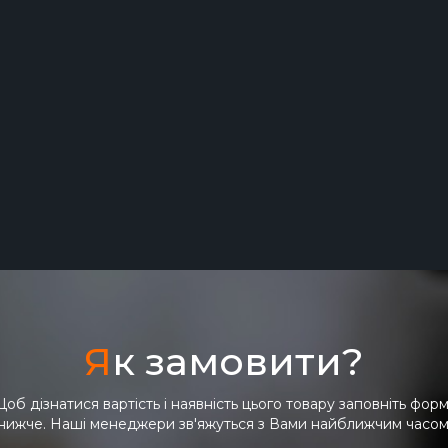
 поліпропілену
 уретри.
вання.
кий процес загоєння.
ес обробки тканини покращується.
Я
к замовити?
об дізнатися вартість і наявність цього товару заповніть фор
нижче. Наші менеджери зв'яжуться з Вами найближчим часом