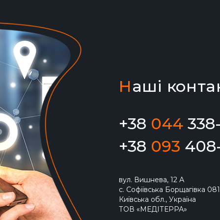
Н
аші конта
+38
044
338-
+38
093
408-
вул. Вишнева, 12 А
с. Софіївська Борщагівка 081
Київська обл., Україна
ТОВ «МЕДІТЕРРА»