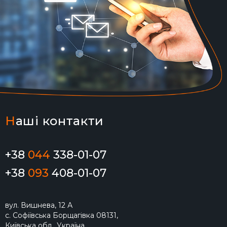
Н
аші контакти
+38
044
338-01-07
+38
093
408-01-07
вул. Вишнева, 12 А
с. Софіївська Борщагівка 08131,
Київська обл., Україна